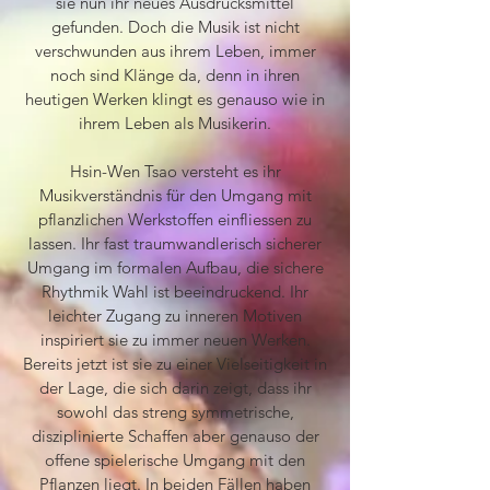
sie nun ihr neues Ausdrucksmittel
gefunden. Doch die Musik ist nicht
verschwunden aus ihrem Leben, immer
noch sind Klänge da, denn in ihren
heutigen Werken klingt es genauso wie in
ihrem Leben als Musikerin.
Hsin-Wen Tsao versteht es ihr
Musikverständnis für den Umgang mit
pflanzlichen Werkstoffen einfliessen zu
lassen. Ihr fast traumwandlerisch sicherer
Umgang im formalen Aufbau, die sichere
Rhythmik Wahl ist beeindruckend. Ihr
leichter Zugang zu inneren Motiven
inspiriert sie zu immer neuen Werken.
Bereits jetzt ist sie zu einer Vielseitigkeit in
der Lage, die sich darin zeigt, dass ihr
sowohl das streng symmetrische,
disziplinierte Schaffen aber genauso der
offene spielerische Umgang mit den
Pflanzen liegt. In beiden Fällen haben