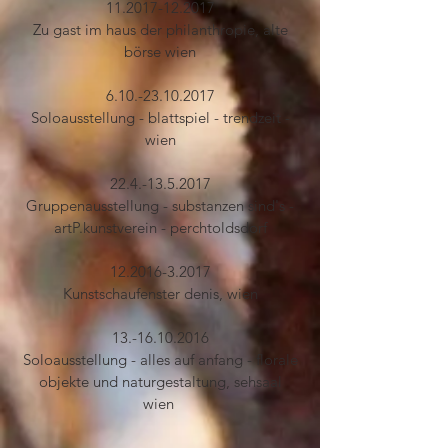
11.2017-12.2017
Zu gast im haus der philanthropie, alte
börse wien
6.10.-23.10.2017
Soloausstellung - blattspiel - trendzeit -
wien
22.4.-13.5.2017
Gruppenausstellung - substanzen sind's -
artP.kunstverein - perchtoldsdorf
12.2016-3.2017
Kunstschaufenster denis, wien
13.-16.10.2016
Soloausstellung - alles auf anfang - florale
objekte und naturgestaltung, sehsaal
wien