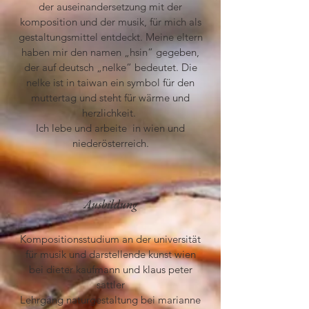
der auseinandersetzung mit der
komposition und der musik, für mich als
gestaltungsmittel entdeckt. Meine eltern
haben mir den namen „hsin“ gegeben,
der auf deutsch „nelke“ bedeutet. Die
nelke ist in taiwan ein symbol für den
muttertag und steht für wärme und
herzlichkeit.
Ich lebe und arbeite in wien und
niederösterreich.
Ausbildung
Kompositionsstudium an der universität
für musik und
darstellende kunst wien
bei dieter kaufmann
und klaus peter
sattler
Lehrgang naturgestaltung bei marianne