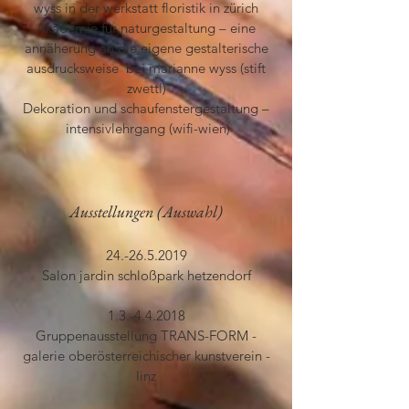
wyss in der werkstatt floristik in zürich
Akademie für naturgestaltung – eine
annäherung an die eigene gestalterische
ausdrucksweise bei marianne wyss (stift
zwettl)
Dekoration und schaufenstergestaltung –
intensivlehrgang (wifi-wien)
Ausstellungen (Auswahl)
24.-26.5.2019
Salon jardin schloßpark hetzendorf
1.3.-4.4.2018
Gruppenausstellung TRANS-FORM -
galerie oberösterreichischer kunstverein -
linz​