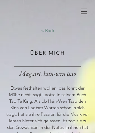
< Back
ÜBER MICH
Mag.art. hsin-wen tsao
Etwas festhalten wollen, das lohnt der
Mühe nicht, sagt Laotse in seinem Buch
Tao Te King. Als ob Hsin-Wen Tsao den
Sinn von Laotses Worten schon in sich
trägt, hat sie ihre Passion für die Musik vor
Jahren hinter sich gelassen. Es zog sie zu
den Gewächsen in der Natur. In ihnen hat