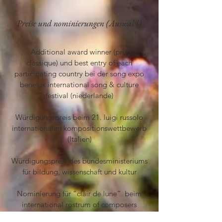
Preise und nominierungen (Auswahl)
Additional award winner (prix
classique) und best entry of each
participating country bei der song expo
benelux international song & culture
festival (niederlande)
Würdigungspreis
beim 21. luigi russolo
internationalen kompositionswettbewerb
(Italien)
Würdigungspreis
des bundesministeriums
für bildung, wissenschaft und kultur
Nominierung für “clair de lune” beim
international rostrum of composers
(unesco- paris)