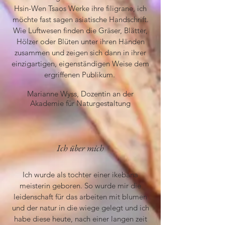
Hsin-Wen Tsaos Werke ihre filigrane, ich
möchte fast sagen asiatische Handschrift.
Wie Luftwesen finden die Gräser, Blätter,
Hölzer oder Blüten unter ihren Händen
zusammen und zeigen sich dann in ihrer
einzigartigen, eigenständigen Weise dem
ergriffenen Publikum.
Marianne Wyss, Dozentin an der
Akademie für Naturgestaltung
Ich über mich
Ich wurde als tochter einer ikebana
meisterin geboren. So wurde mir die
leidenschaft für das arbeiten mit blumen
und der natur in die wiege gelegt und ich
habe diese heute, nach einer langen zeit